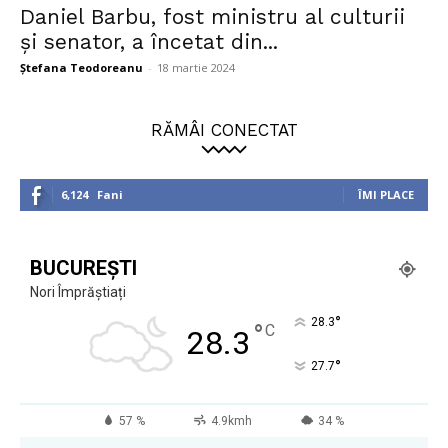
Daniel Barbu, fost ministru al culturii
și senator, a încetat din...
Ștefana Teodoreanu
-
18 martie 2024
RĂMÂI CONECTAT
6,124
Fani
ÎMI PLACE
BUCUREȘTI
Nori Împrăștiați
°
28.3
°
C
28.3
°
27.7
57 %
4.9kmh
34 %