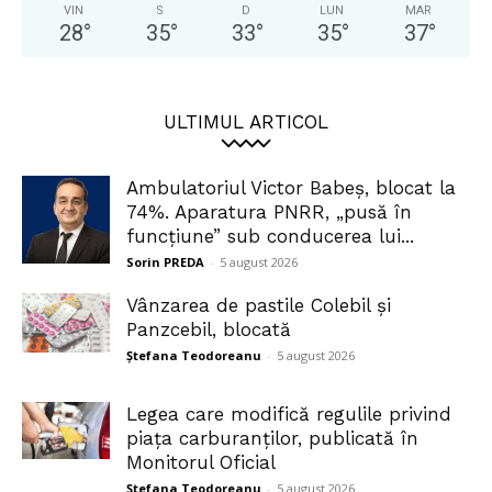
VIN
S
D
LUN
MAR
28
°
35
°
33
°
35
°
37
°
ULTIMUL ARTICOL
Ambulatoriul Victor Babeș, blocat la
74%. Aparatura PNRR, „pusă în
funcțiune” sub conducerea lui...
Sorin PREDA
-
5 august 2026
Vânzarea de pastile Colebil și
Panzcebil, blocată
Ștefana Teodoreanu
-
5 august 2026
Legea care modifică regulile privind
piața carburanților, publicată în
Monitorul Oficial
Ștefana Teodoreanu
-
5 august 2026