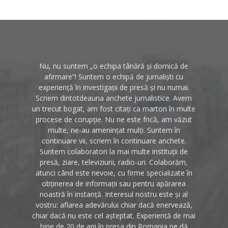
Nu, nu suntem „o echipa tânără și dornică de
afirmare”! Suntem o echipă de jurnaliști cu
experiență în investigații de presă și nu numai.
Scriem dintotdeauna anchete jurnalistice. Avem
un trecut bogat, am fost citați ca martori în multe
procese de corupție. Nu ne este frică, am văzut
multe, ne-au amenințat mulți. Suntem în
continuare vii, scriem în continuare anchete.
Suntem colaboratori la mai multe instituții de
presă, ziare, televiziuni, radio-uri. Colaborăm,
atunci când este nevoie, cu firme specializate în
obținerea de informații sau pentru apărarea
noastră în instanță. Interesul nostru este și al
vostru: aflarea adevărului chiar dacă enervează,
chiar dacă nu este cel așteptat. Experiență de mai
bine de 20 de ani în presa din Romania ne dă