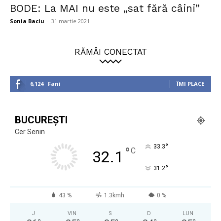
BODE: La MAI nu este „sat fără câini”
Sonia Baciu
-
31 martie 2021
RĂMÂI CONECTAT
6,124
Fani
ÎMI PLACE
BUCUREȘTI
Cer Senin
°
33.3
°
C
32.1
°
31.2
43 %
1.3kmh
0 %
J
VIN
S
D
LUN