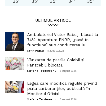
36
°
35
°
35
°
34
°
35
°
ULTIMUL ARTICOL
Ambulatoriul Victor Babeș, blocat la
74%. Aparatura PNRR, „pusă în
funcțiune” sub conducerea lui...
Sorin PREDA
-
5 august 2026
Vânzarea de pastile Colebil și
Panzcebil, blocată
Ștefana Teodoreanu
-
5 august 2026
Legea care modifică regulile privind
piața carburanților, publicată în
Monitorul Oficial
Ștefana Teodoreanu
-
5 august 2026