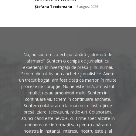
Ștefana Teodoreanu
-
5 august 2026
Nu, nu suntem „o echipa tânără și dornică de
afirmare”! Suntem o echipă de jurnaliști cu
experiență în investigații de presă și nu numai.
Scriem dintotdeauna anchete jurnalistice. Avem
un trecut bogat, am fost citați ca martori în multe
procese de corupție. Nu ne este frică, am văzut
multe, ne-au amenințat mulți. Suntem în
continuare vii, scriem în continuare anchete.
Suntem colaboratori la mai multe instituții de
presă, ziare, televiziuni, radio-uri. Colaborăm,
atunci când este nevoie, cu firme specializate în
obținerea de informații sau pentru apărarea
noastră în instanță. Interesul nostru este și al