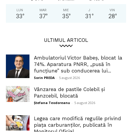
LUN
MAR
MIE
J
VIN
33
°
37
°
35
°
31
°
28
°
ULTIMUL ARTICOL
Ambulatoriul Victor Babeș, blocat la
74%. Aparatura PNRR, „pusă în
funcțiune” sub conducerea lui...
Sorin PREDA
-
5 august 2026
Vânzarea de pastile Colebil și
Panzcebil, blocată
Ștefana Teodoreanu
-
5 august 2026
Legea care modifică regulile privind
piața carburanților, publicată în
Monitorul Oficial