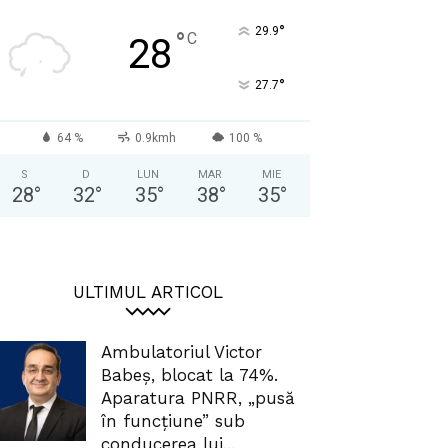
°
29.9
°
C
28
°
27.7
64 %
0.9kmh
100 %
S
D
LUN
MAR
MIE
28
°
32
°
35
°
38
°
35
°
ULTIMUL ARTICOL
Ambulatoriul Victor
Babeș, blocat la 74%.
Aparatura PNRR, „pusă
în funcțiune” sub
conducerea lui...