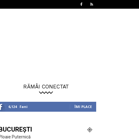
RĂMÂI CONECTAT
6,124
Fani
ÎMI PLACE
BUCUREȘTI
Ploaie Puternică