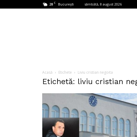
C
28
sâmbătă, 8 august 2026
București
Acasă
Etichete
Liviu cristian negoita
Etichetă: liviu cristian ne