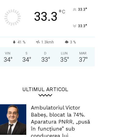
°
33.3
°
C
33.3
°
33.3
41 %
1.3kmh
3 %
VIN
S
D
LUN
MAR
34
°
34
°
33
°
35
°
37
°
ULTIMUL ARTICOL
Ambulatoriul Victor
Babeș, blocat la 74%.
Aparatura PNRR, „pusă
în funcțiune” sub
conducerea lui...