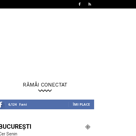
RĂMÂI CONECTAT
6,124
Fani
ÎMI PLACE
BUCUREȘTI
Cer Senin