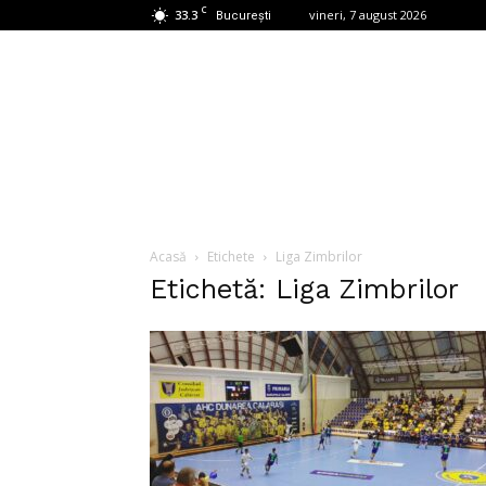
C
33.3
vineri, 7 august 2026
București
Acasă
Etichete
Liga Zimbrilor
Etichetă: Liga Zimbrilor