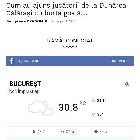
Cum au ajuns jucătorii de la Dunărea
Călărași cu burta goală....
Georgiana DRAGOMIR
-
26 august 2021
RĂMÂI CONECTAT
6,124
Fani
ÎMI PLACE
BUCUREȘTI
Nori Împrăștiați
°
31.1
°
C
30.8
°
30
48 %
3.1kmh
37 %