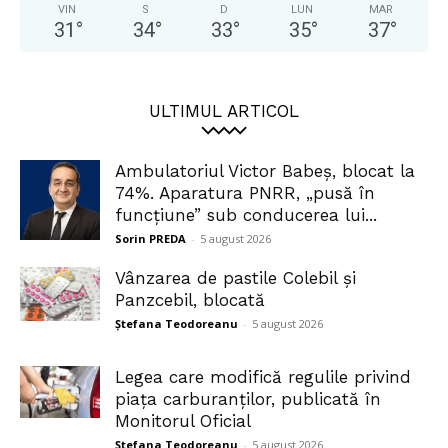
VIN
S
D
LUN
MAR
31
°
34
°
33
°
35
°
37
°
ULTIMUL ARTICOL
Ambulatoriul Victor Babeș, blocat la
74%. Aparatura PNRR, „pusă în
funcțiune” sub conducerea lui...
Sorin PREDA
-
5 august 2026
Vânzarea de pastile Colebil și
Panzcebil, blocată
Ștefana Teodoreanu
-
5 august 2026
Legea care modifică regulile privind
piața carburanților, publicată în
Monitorul Oficial
Ștefana Teodoreanu
-
5 august 2026