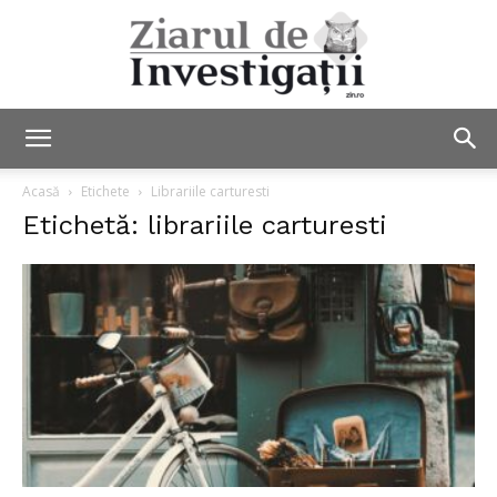
Ziarul
Acasă
Etichete
Librariile carturesti
Etichetă: librariile carturesti
de
Investigații