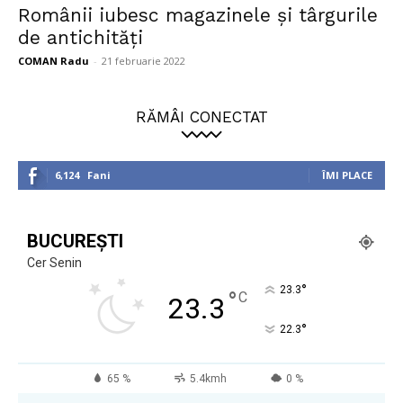
Românii iubesc magazinele și târgurile
de antichități
COMAN Radu
-
21 februarie 2022
RĂMÂI CONECTAT
6,124
Fani
ÎMI PLACE
BUCUREȘTI
Cer Senin
°
23.3
°
C
23.3
°
22.3
65 %
5.4kmh
0 %