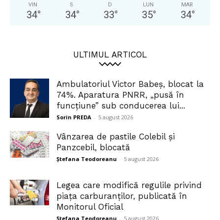
VIN
S
D
LUN
MAR
34
°
34
°
33
°
35
°
34
°
ULTIMUL ARTICOL
Ambulatoriul Victor Babeș, blocat la
74%. Aparatura PNRR, „pusă în
funcțiune” sub conducerea lui...
Sorin PREDA
-
5 august 2026
Vânzarea de pastile Colebil și
Panzcebil, blocată
Ștefana Teodoreanu
-
5 august 2026
Legea care modifică regulile privind
piața carburanților, publicată în
Monitorul Oficial
Ștefana Teodoreanu
-
5 august 2026