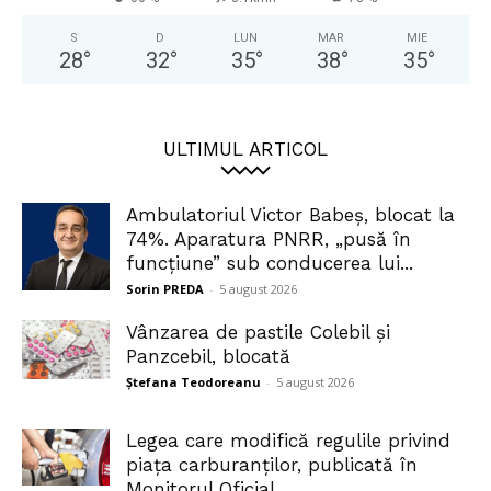
S
D
LUN
MAR
MIE
28
°
32
°
35
°
38
°
35
°
ULTIMUL ARTICOL
Ambulatoriul Victor Babeș, blocat la
74%. Aparatura PNRR, „pusă în
funcțiune” sub conducerea lui...
Sorin PREDA
-
5 august 2026
Vânzarea de pastile Colebil și
Panzcebil, blocată
Ștefana Teodoreanu
-
5 august 2026
Legea care modifică regulile privind
piața carburanților, publicată în
Monitorul Oficial