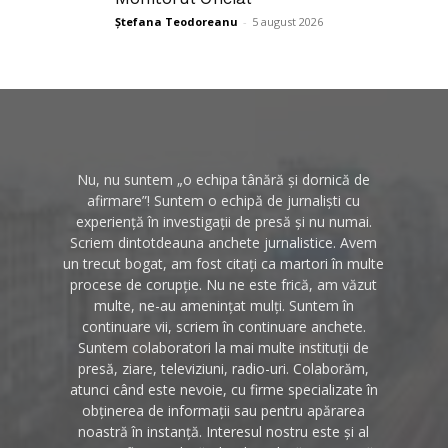
Ștefana Teodoreanu
-
5 august 2026
Nu, nu suntem „o echipa tânără și dornică de
afirmare”! Suntem o echipă de jurnaliști cu
experiență în investigații de presă și nu numai.
Scriem dintotdeauna anchete jurnalistice. Avem
un trecut bogat, am fost citați ca martori în multe
procese de corupție. Nu ne este frică, am văzut
multe, ne-au amenințat mulți. Suntem în
continuare vii, scriem în continuare anchete.
Suntem colaboratori la mai multe instituții de
presă, ziare, televiziuni, radio-uri. Colaborăm,
atunci când este nevoie, cu firme specializate în
obținerea de informații sau pentru apărarea
noastră în instanță. Interesul nostru este și al