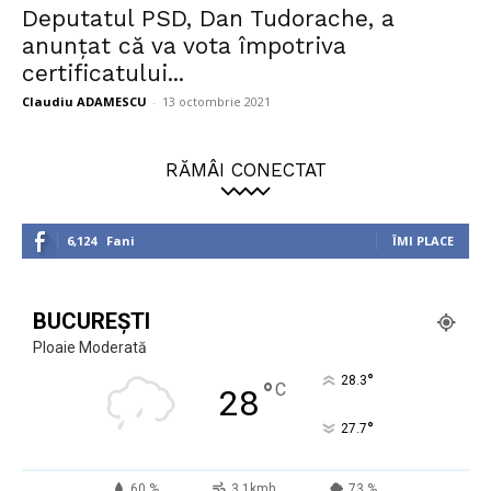
Deputatul PSD, Dan Tudorache, a
anunțat că va vota împotriva
certificatului...
Claudiu ADAMESCU
-
13 octombrie 2021
RĂMÂI CONECTAT
6,124
Fani
ÎMI PLACE
BUCUREȘTI
Ploaie Moderată
°
28.3
°
C
28
°
27.7
60 %
3.1kmh
73 %