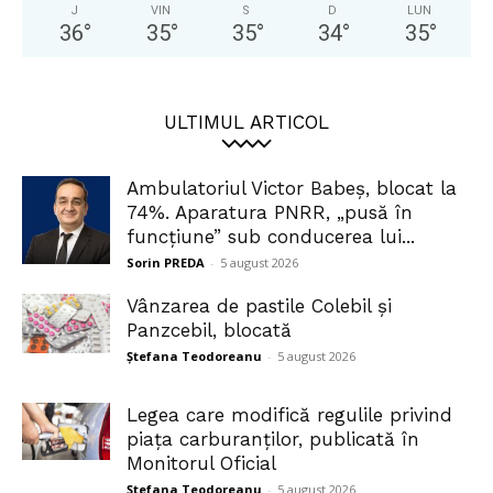
J
VIN
S
D
LUN
36
°
35
°
35
°
34
°
35
°
ULTIMUL ARTICOL
Ambulatoriul Victor Babeș, blocat la
74%. Aparatura PNRR, „pusă în
funcțiune” sub conducerea lui...
Sorin PREDA
-
5 august 2026
Vânzarea de pastile Colebil și
Panzcebil, blocată
Ștefana Teodoreanu
-
5 august 2026
Legea care modifică regulile privind
piața carburanților, publicată în
Monitorul Oficial
Ștefana Teodoreanu
-
5 august 2026