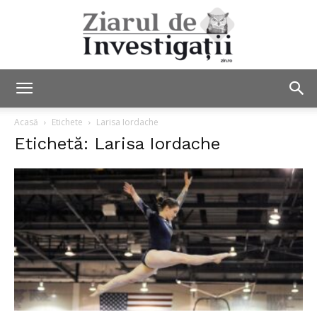
Ziarul
Acasă
Etichete
Larisa Iordache
Etichetă: Larisa Iordache
de
Investigații