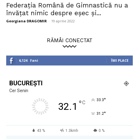
Federaţia Română de Gimnastică nu a
învăţat nimic despre eşec şi...
Georgiana DRAGOMIR
-
19 aprilie 2022
RĂMÂI CONECTAT
6,124
Fani
ÎMI PLACE
BUCUREȘTI
Cer Senin
°
33.3
°
C
32.1
°
31.2
43 %
1.3kmh
0 %