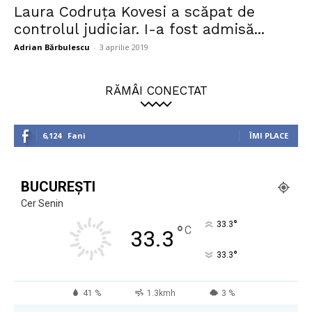
Laura Codruța Kovesi a scăpat de
controlul judiciar. I-a fost admisă...
Adrian Bărbulescu
-
3 aprilie 2019
RĂMÂI CONECTAT
6,124
Fani
ÎMI PLACE
BUCUREȘTI
Cer Senin
°
33.3
°
C
33.3
°
33.3
41 %
1.3kmh
3 %