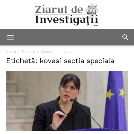
Ziarul
Acasă
Etichete
Kovesi sectia speciala
Etichetă: kovesi sectia speciala
de
Investigații