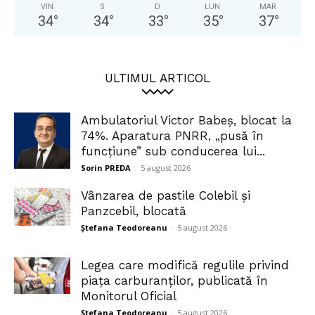
VIN
S
D
LUN
MAR
34
°
34
°
33
°
35
°
37
°
ULTIMUL ARTICOL
Ambulatoriul Victor Babeș, blocat la
74%. Aparatura PNRR, „pusă în
funcțiune” sub conducerea lui...
Sorin PREDA
-
5 august 2026
Vânzarea de pastile Colebil și
Panzcebil, blocată
Ștefana Teodoreanu
-
5 august 2026
Legea care modifică regulile privind
piața carburanților, publicată în
Monitorul Oficial
Ștefana Teodoreanu
-
5 august 2026