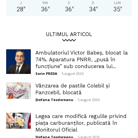
J
VIN
S
D
LUN
28
°
36
°
36
°
34
°
35
°
ULTIMUL ARTICOL
Ambulatoriul Victor Babeș, blocat la
74%. Aparatura PNRR, „pusă în
funcțiune” sub conducerea lui...
Sorin PREDA
-
5 august 2026
Vânzarea de pastile Colebil și
Panzcebil, blocată
Ștefana Teodoreanu
-
5 august 2026
Legea care modifică regulile privind
piața carburanților, publicată în
Monitorul Oficial
Ștefana Teodoreanu
-
5 august 2026