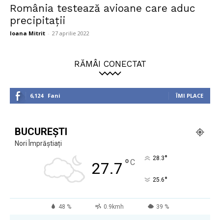
România testează avioane care aduc
precipitații
Ioana Mitrit
-
27 aprilie 2022
RĂMÂI CONECTAT
6,124
Fani
ÎMI PLACE
BUCUREȘTI
Nori Împrăștiați
°
28.3
°
C
27.7
°
25.6
48 %
0.9kmh
39 %