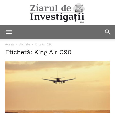
Ziarul
Acasă
Etichete
King Air C90
Etichetă: King Air C90
de
Investigații