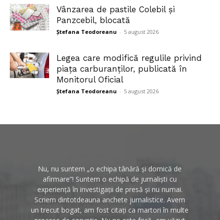
Vânzarea de pastile Colebil și
Panzcebil, blocată
Ștefana Teodoreanu
-
5 august 2026
Legea care modifică regulile privind
piața carburanților, publicată în
Monitorul Oficial
Ștefana Teodoreanu
-
5 august 2026
Nu, nu suntem „o echipa tânără și dornică de
afirmare”! Suntem o echipă de jurnaliști cu
experiență în investigații de presă și nu numai.
Scriem dintotdeauna anchete jurnalistice. Avem
un trecut bogat, am fost citați ca martori în multe