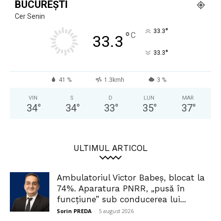
BUCUREȘTI
Cer Senin
°
33.3
°
C
33.3
°
33.3
41 %
1.3kmh
3 %
VIN
S
D
LUN
MAR
34
°
34
°
33
°
35
°
37
°
ULTIMUL ARTICOL
Ambulatoriul Victor Babeș, blocat la
74%. Aparatura PNRR, „pusă în
funcțiune” sub conducerea lui...
Sorin PREDA
-
5 august 2026