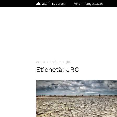
C
27.7
vineri, 7 august 2026
București
Acasă
Etichete
JRC
Etichetă: JRC