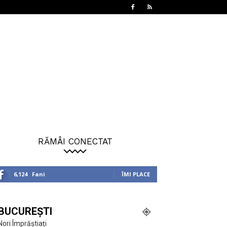
RĂMÂI CONECTAT
6,124
Fani
ÎMI PLACE
BUCUREȘTI
Nori Împrăștiați