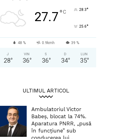
°
28.3
°
C
27.7
°
25.6
48 %
0.9kmh
39 %
J
VIN
S
D
LUN
28
°
36
°
36
°
34
°
35
°
ULTIMUL ARTICOL
Ambulatoriul Victor
Babeș, blocat la 74%.
Aparatura PNRR, „pusă
în funcțiune” sub
conducerea lui...