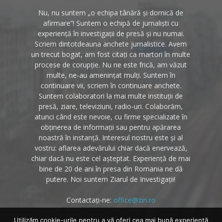
Nu, nu suntem „o echipa tânără și dornică de
afirmare”! Suntem o echipă de jurnaliști cu
experiență în investigații de presă și nu numai.
Scriem dintotdeauna anchete jurnalistice. Avem
un trecut bogat, am fost citați ca martori în multe
procese de corupție. Nu ne este frică, am văzut
multe, ne-au amenințat mulți. Suntem în
continuare vii, scriem în continuare anchete.
Suntem colaboratori la mai multe instituții de
presă, ziare, televiziuni, radio-uri. Colaborăm,
atunci când este nevoie, cu firme specializate în
obținerea de informații sau pentru apărarea
noastră în instanță. Interesul nostru este și al
vostru: aflarea adevărului chiar dacă enervează,
chiar dacă nu este cel așteptat. Experiență de mai
bine de 20 de ani în presa din Romania ne dă
putere. Noi suntem Ziarul de Investigații!
Contactați-ne:
office@zin.ro
Utilizăm cookie-urile pentru a vă oferi cea mai bună experiență