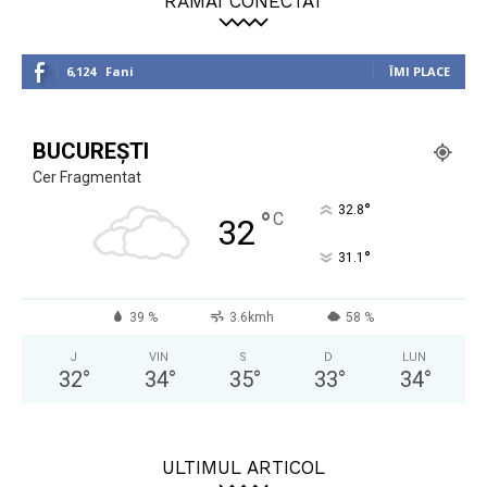
RĂMÂI CONECTAT
6,124
Fani
ÎMI PLACE
BUCUREȘTI
Cer Fragmentat
°
32.8
°
C
32
°
31.1
39 %
3.6kmh
58 %
J
VIN
S
D
LUN
32
°
34
°
35
°
33
°
34
°
ULTIMUL ARTICOL