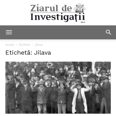
Ziarul
Acasă
Etichete
Jilava
Etichetă: Jilava
de
Investigații