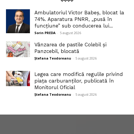
Ambulatoriul Victor Babeș, blocat la
74%. Aparatura PNRR, „pusă în
funcțiune” sub conducerea lui...
Sorin PREDA
-
5 august 2026
Vânzarea de pastile Colebil și
Panzcebil, blocată
Ștefana Teodoreanu
-
5 august 2026
Legea care modifică regulile privind
piața carburanților, publicată în
Monitorul Oficial
Ștefana Teodoreanu
-
5 august 2026