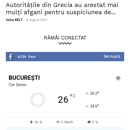
Autoritățile din Grecia au arestat mai
mulți afgani pentru suspiciunea de...
Iulia KELT
-
8 august 2021
RĂMÂI CONECTAT
6,124
Fani
ÎMI PLACE
BUCUREȘTI
Cer Senin
°
26.2
°
C
26
°
25.6
66 %
0.9kmh
0 %