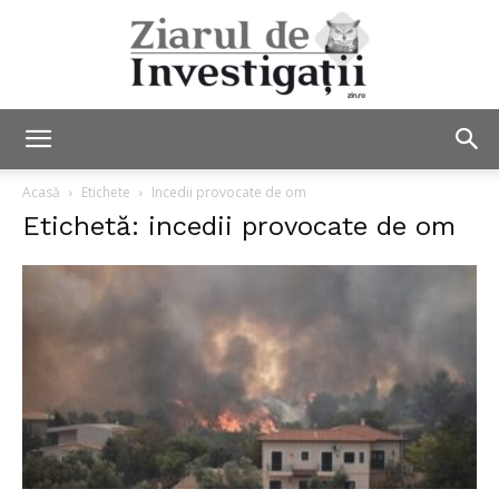
Ziarul
Acasă
Etichete
Incedii provocate de om
Etichetă: incedii provocate de om
de
Investigații