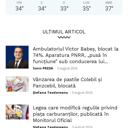
VIN
S
D
LUN
MAR
34
°
34
°
33
°
35
°
37
°
ULTIMUL ARTICOL
Ambulatoriul Victor Babeș, blocat la
74%. Aparatura PNRR, „pusă în
funcțiune” sub conducerea lui...
Sorin PREDA
-
5 august 2026
Vânzarea de pastile Colebil și
Panzcebil, blocată
Ștefana Teodoreanu
-
5 august 2026
Legea care modifică regulile privind
piața carburanților, publicată în
Monitorul Oficial
Ștefana Teodoreanu
-
5 august 2026