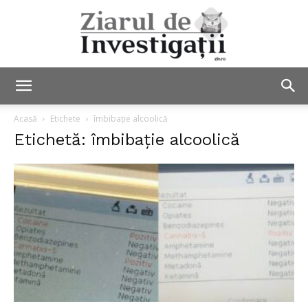
Ziarul
Acasă
Etichete
îmbibaţie alcoolică
Etichetă: îmbibaţie alcoolică
de
Investigații