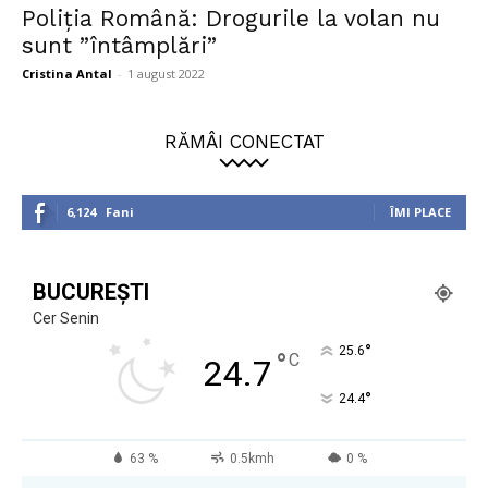
Poliția Română: Drogurile la volan nu
sunt ”întâmplări”
Cristina Antal
-
1 august 2022
RĂMÂI CONECTAT
6,124
Fani
ÎMI PLACE
BUCUREȘTI
Cer Senin
°
25.6
°
C
24.7
°
24.4
63 %
0.5kmh
0 %