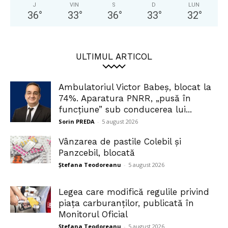
J
VIN
S
D
LUN
36
°
33
°
36
°
33
°
32
°
ULTIMUL ARTICOL
Ambulatoriul Victor Babeș, blocat la
74%. Aparatura PNRR, „pusă în
funcțiune” sub conducerea lui...
Sorin PREDA
-
5 august 2026
Vânzarea de pastile Colebil și
Panzcebil, blocată
Ștefana Teodoreanu
-
5 august 2026
Legea care modifică regulile privind
piața carburanților, publicată în
Monitorul Oficial
Ștefana Teodoreanu
-
5 august 2026