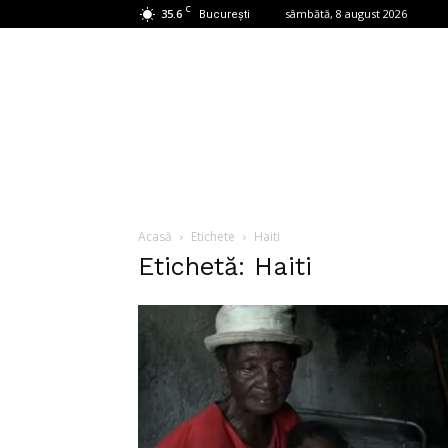
C
35.6
sâmbătă, 8 august 2026
București
Acasă
Etichete
Haiti
Etichetă: Haiti