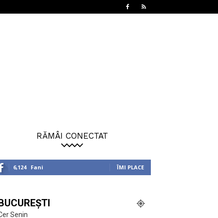
RĂMÂI CONECTAT
6,124
Fani
ÎMI PLACE
BUCUREȘTI
Cer Senin