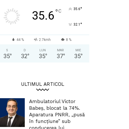
°
35.6
°
C
35.6
°
32.1
44 %
2.7kmh
8 %
S
D
LUN
MAR
MIE
35
°
32
°
35
°
37
°
35
°
ULTIMUL ARTICOL
Ambulatoriul Victor
Babeș, blocat la 74%.
Aparatura PNRR, „pusă
în funcțiune” sub
conducerea lui...