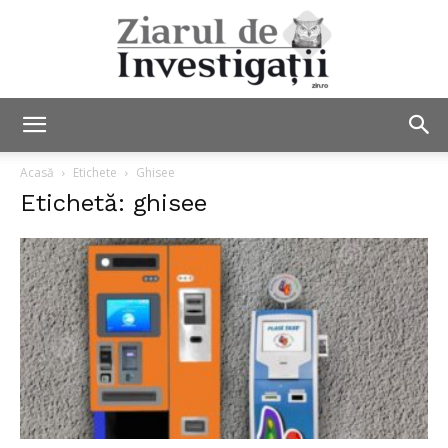
Ziarul
Acasă
Etichete
Ghisee
Etichetă: ghisee
de
Investigații