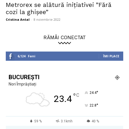
Metrorex se alătură inițiativei ”Fără
cozi la ghișee”
Cristina Antal
-
8 noiembrie 2022
RĂMÂI CONECTAT
6,124
Fani
ÎMI PLACE
BUCUREȘTI
Nori Împrăștiați
°
24.4
°
C
23.4
°
22.8
59 %
3.1kmh
40 %