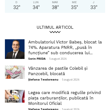
D
LUN
MAR
MIE
J
32
°
34
°
38
°
35
°
33
°
ULTIMUL ARTICOL
Ambulatoriul Victor Babeș, blocat la
74%. Aparatura PNRR, „pusă în
funcțiune” sub conducerea lui...
Sorin PREDA
-
5 august 2026
Vânzarea de pastile Colebil și
Panzcebil, blocată
Ștefana Teodoreanu
-
5 august 2026
Legea care modifică regulile privind
piața carburanților, publicată în
Monitorul Oficial
Ștefana Teodoreanu
-
5 august 2026