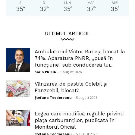
S
D
LUN
MAR
MIE
35
°
32
°
35
°
37
°
35
°
ULTIMUL ARTICOL
Ambulatoriul Victor Babeș, blocat la
74%. Aparatura PNRR, „pusă în
funcțiune” sub conducerea lui...
Sorin PREDA
-
5 august 2026
Vânzarea de pastile Colebil și
Panzcebil, blocată
Ștefana Teodoreanu
-
5 august 2026
Legea care modifică regulile privind
piața carburanților, publicată în
Monitorul Oficial
Ștefana Teodoreanu
-
5 august 2026