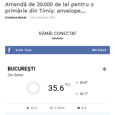
Amendă de 20.000 de lei pentru o
primărie din Timiș: anvelope,...
Cristina Antal
-
13 octombrie 2021
RĂMÂI CONECTAT
6,124
Fani
ÎMI PLACE
BUCUREȘTI
Cer Senin
°
35.6
°
C
35.6
°
32.1
44 %
2.7kmh
8 %