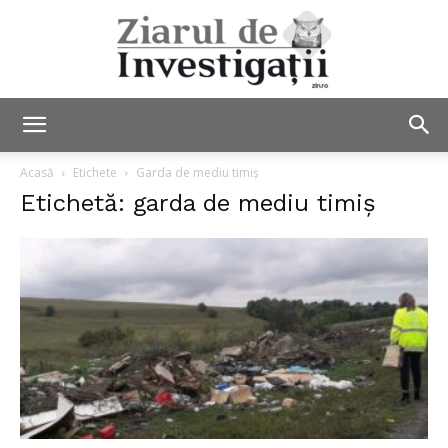
Ziarul
Acasă
Etichete
Garda de mediu timiș
Etichetă: garda de mediu timiș
de
Investigații