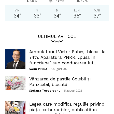
50 %
3.1kmh
12 %
VIN
S
D
LUN
MAR
34
°
33
°
34
°
35
°
37
°
ULTIMUL ARTICOL
Ambulatoriul Victor Babeș, blocat la
74%. Aparatura PNRR, „pusă în
funcțiune” sub conducerea lui...
Sorin PREDA
-
5 august 2026
Vânzarea de pastile Colebil și
Panzcebil, blocată
Ștefana Teodoreanu
-
5 august 2026
Legea care modifică regulile privind
piața carburanților, publicată în