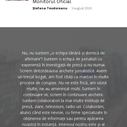
Monitorul Oficial
Ștefana Teodoreanu
-
5 august 2026
Nu, nu suntem „o echipa tânără și dornică de
afirmare”! Suntem o echipă de jurnaliști cu
experiență în investigații de presă și nu numai.
Scriem dintotdeauna anchete jurnalistice. Avem
un trecut bogat, am fost citați ca martori în multe
procese de corupție. Nu ne este frică, am văzut
multe, ne-au amenințat mulți. Suntem în
continuare vii, scriem în continuare anchete.
Suntem colaboratori la mai multe instituții de
presă, ziare, televiziuni, radio-uri. Colaborăm,
atunci când este nevoie, cu firme specializate în
obținerea de informații sau pentru apărarea
noastră în instanță. Interesul nostru este și al