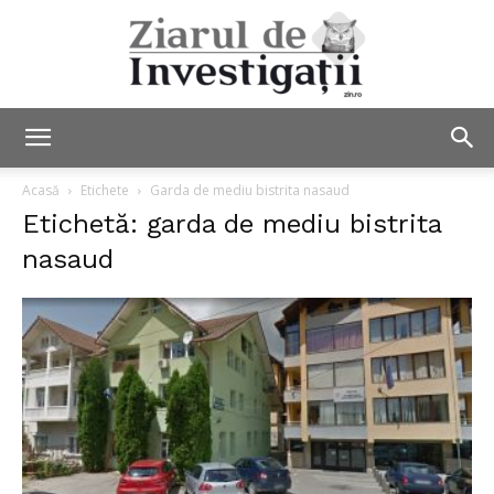
Ziarul
Acasă
Etichete
Garda de mediu bistrita nasaud
Etichetă: garda de mediu bistrita
nasaud
de
Investigații