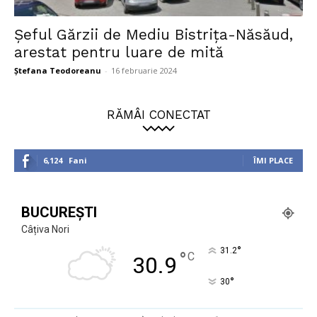
Șeful Gărzii de Mediu Bistrița-Năsăud,
arestat pentru luare de mită
Ștefana Teodoreanu
-
16 februarie 2024
RĂMÂI CONECTAT
6,124
Fani
ÎMI PLACE
BUCUREȘTI
Câțiva Nori
°
31.2
°
C
30.9
°
30