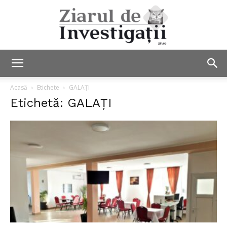
Ziarul
Acasă
Etichete
GALAȚI
Etichetă: GALAȚI
de
Investigații