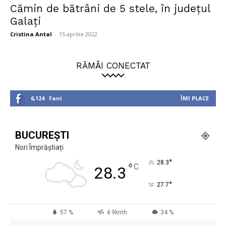
Cămin de bătrâni de 5 stele, în județul
Galați
Cristina Antal
-
15 aprilie 2022
RĂMÂI CONECTAT
6,124
Fani
ÎMI PLACE
BUCUREȘTI
Nori Împrăștiați
°
28.3
°
C
28.3
°
27.7
57 %
4.9kmh
34 %