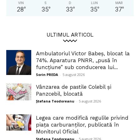
VIN
S
D
LUN
MAR
28
°
35
°
33
°
35
°
37
°
ULTIMUL ARTICOL
Ambulatoriul Victor Babeș, blocat la
74%. Aparatura PNRR, „pusă în
funcțiune” sub conducerea lui...
Sorin PREDA
-
5 august 2026
Vânzarea de pastile Colebil și
Panzcebil, blocată
Ștefana Teodoreanu
-
5 august 2026
Legea care modifică regulile privind
piața carburanților, publicată în
Monitorul Oficial
Ștefana Teodoreanu
-
5 august 2026