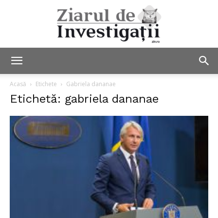
Ziarul
Acasă
Etichete
Gabriela dananae
Etichetă: gabriela dananae
de
Investigații