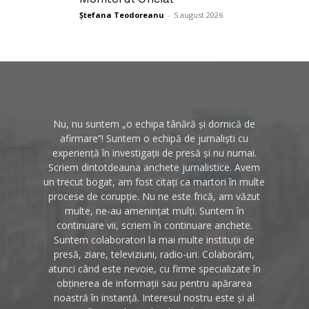
Ștefana Teodoreanu
-
5 august 2026
Nu, nu suntem „o echipa tânără și dornică de
afirmare”! Suntem o echipă de jurnaliști cu
experiență în investigații de presă și nu numai.
Scriem dintotdeauna anchete jurnalistice. Avem
un trecut bogat, am fost citați ca martori în multe
procese de corupție. Nu ne este frică, am văzut
multe, ne-au amenințat mulți. Suntem în
continuare vii, scriem în continuare anchete.
Suntem colaboratori la mai multe instituții de
presă, ziare, televiziuni, radio-uri. Colaborăm,
atunci când este nevoie, cu firme specializate în
obținerea de informații sau pentru apărarea
noastră în instanță. Interesul nostru este și al