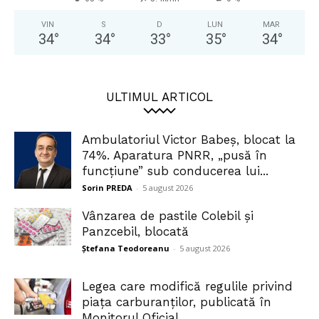
VIN
S
D
LUN
MAR
34
°
34
°
33
°
35
°
34
°
ULTIMUL ARTICOL
Ambulatoriul Victor Babeș, blocat la
74%. Aparatura PNRR, „pusă în
funcțiune” sub conducerea lui...
Sorin PREDA
-
5 august 2026
Vânzarea de pastile Colebil și
Panzcebil, blocată
Ștefana Teodoreanu
-
5 august 2026
Legea care modifică regulile privind
piața carburanților, publicată în
Monitorul Oficial