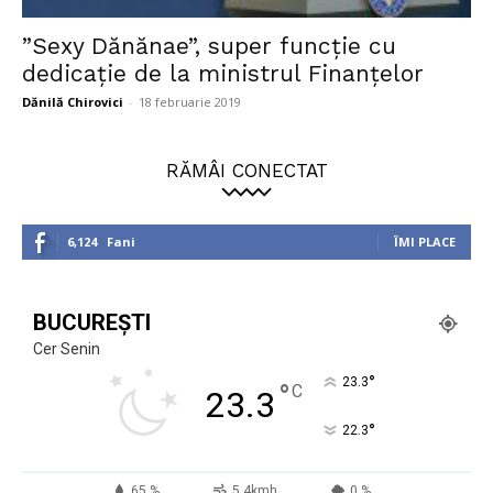
”Sexy Dănănae”, super funcție cu
dedicație de la ministrul Finanțelor
Dănilă Chirovici
-
18 februarie 2019
RĂMÂI CONECTAT
6,124
Fani
ÎMI PLACE
BUCUREȘTI
Cer Senin
°
23.3
°
C
23.3
°
22.3
65 %
5.4kmh
0 %