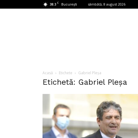
C
38.3
sâmbătă, 8 august 2026
București
Acasă
Etichete
Gabriel Pleșa
Etichetă: Gabriel Pleșa