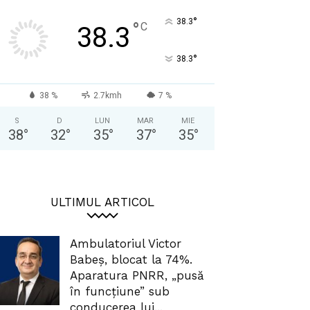
°
38.3
°
C
38.3
°
38.3
38 %
2.7kmh
7 %
S
D
LUN
MAR
MIE
38
°
32
°
35
°
37
°
35
°
ULTIMUL ARTICOL
Ambulatoriul Victor
Babeș, blocat la 74%.
Aparatura PNRR, „pusă
în funcțiune” sub
conducerea lui...