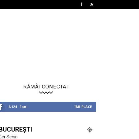
RĂMÂI CONECTAT
6,124
Fani
ÎMI PLACE
BUCUREȘTI
Cer Senin