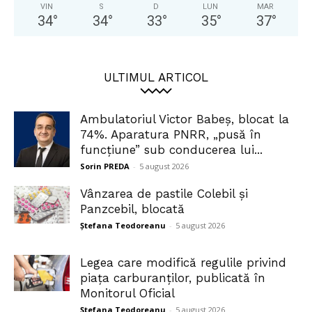
VIN
S
D
LUN
MAR
34
°
34
°
33
°
35
°
37
°
ULTIMUL ARTICOL
Ambulatoriul Victor Babeș, blocat la
74%. Aparatura PNRR, „pusă în
funcțiune” sub conducerea lui...
Sorin PREDA
-
5 august 2026
Vânzarea de pastile Colebil și
Panzcebil, blocată
Ștefana Teodoreanu
-
5 august 2026
Legea care modifică regulile privind
piața carburanților, publicată în
Monitorul Oficial
Ștefana Teodoreanu
-
5 august 2026