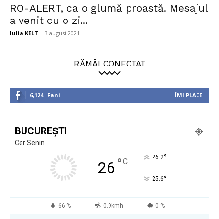
RO-ALERT, ca o glumă proastă. Mesajul
a venit cu o zi...
Iulia KELT
-
3 august 2021
RĂMÂI CONECTAT
6,124
Fani
ÎMI PLACE
BUCUREȘTI
Cer Senin
°
26.2
°
C
26
°
25.6
66 %
0.9kmh
0 %