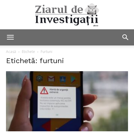
Ziarul
Acasă
Etichete
Furtuni
Etichetă: furtuni
de
Investigații