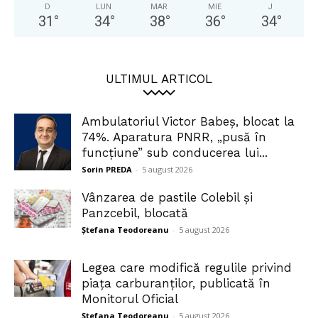
D
LUN
MAR
MIE
J
31
°
34
°
38
°
36
°
34
°
ULTIMUL ARTICOL
Ambulatoriul Victor Babeș, blocat la
74%. Aparatura PNRR, „pusă în
funcțiune” sub conducerea lui...
Sorin PREDA
-
5 august 2026
Vânzarea de pastile Colebil și
Panzcebil, blocată
Ștefana Teodoreanu
-
5 august 2026
Legea care modifică regulile privind
piața carburanților, publicată în
Monitorul Oficial
Ștefana Teodoreanu
-
5 august 2026