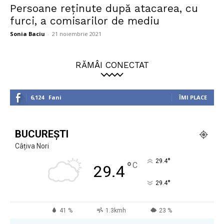
Persoane reținute după atacarea, cu
furci, a comisarilor de mediu
Sonia Baciu
-
21 noiembrie 2021
RĂMÂI CONECTAT
6,124
Fani
ÎMI PLACE
BUCUREȘTI
Câțiva Nori
°
29.4
°
C
29.4
°
29.4
41 %
1.3kmh
23 %