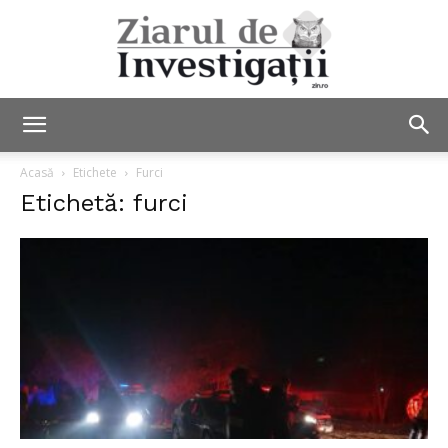
Ziarul
Acasă
Etichete
Furci
Etichetă: furci
de
Investigații