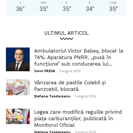
J
VIN
S
D
LUN
36
°
35
°
35
°
34
°
35
°
ULTIMUL ARTICOL
Ambulatoriul Victor Babeș, blocat la
74%. Aparatura PNRR, „pusă în
funcțiune” sub conducerea lui...
Sorin PREDA
-
5 august 2026
Vânzarea de pastile Colebil și
Panzcebil, blocată
Ștefana Teodoreanu
-
5 august 2026
Legea care modifică regulile privind
piața carburanților, publicată în
Monitorul Oficial
Ștefana Teodoreanu
-
5 august 2026