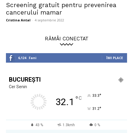
Screening gratuit pentru prevenirea
cancerului mamar
Cristina Antal
-
4 septembrie 2022
RĂMÂI CONECTAT
6,124
Fani
ÎMI PLACE
BUCUREȘTI
Cer Senin
°
33.3
°
C
32.1
°
31.2
43 %
1.3kmh
0 %