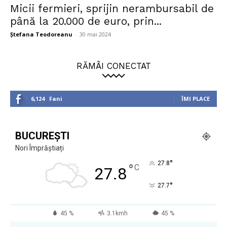
Micii fermieri, sprijin nerambursabil de
până la 20.000 de euro, prin...
Ștefana Teodoreanu
-
30 mai 2024
RĂMÂI CONECTAT
6,124
Fani
ÎMI PLACE
BUCUREȘTI
Nori Împrăștiați
°
27.8
°
C
27.8
°
27.7
45 %
3.1kmh
45 %