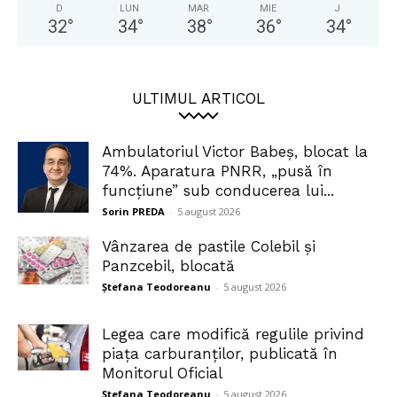
D
LUN
MAR
MIE
J
32
°
34
°
38
°
36
°
34
°
ULTIMUL ARTICOL
Ambulatoriul Victor Babeș, blocat la
74%. Aparatura PNRR, „pusă în
funcțiune” sub conducerea lui...
Sorin PREDA
-
5 august 2026
Vânzarea de pastile Colebil și
Panzcebil, blocată
Ștefana Teodoreanu
-
5 august 2026
Legea care modifică regulile privind
piața carburanților, publicată în
Monitorul Oficial
Ștefana Teodoreanu
-
5 august 2026