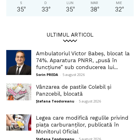
S
D
LUN
MAR
MIE
35
°
33
°
35
°
38
°
32
°
ULTIMUL ARTICOL
Ambulatoriul Victor Babeș, blocat la
74%. Aparatura PNRR, „pusă în
funcțiune” sub conducerea lui...
Sorin PREDA
-
5 august 2026
Vânzarea de pastile Colebil și
Panzcebil, blocată
Ștefana Teodoreanu
-
5 august 2026
Legea care modifică regulile privind
piața carburanților, publicată în
Monitorul Oficial
Ștefana Teodoreanu
-
5 august 2026