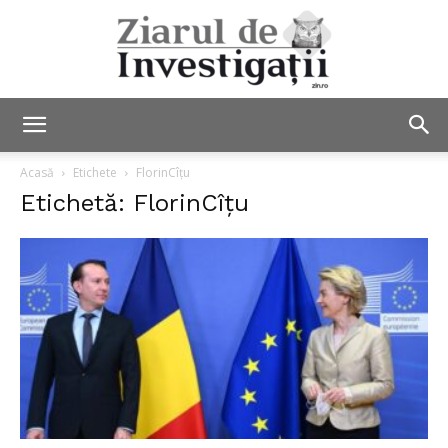
Ziarul
Acasă
Etichete
FlorinCîțu
Etichetă: FlorinCîțu
de
Investigații