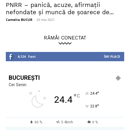
PNRR – panică, acuze, afirmații
nefondate și muncă de șoarece de...
Camelia BUCUR
-
26 mai 2021
RĂMÂI CONECTAT
6,124
Fani
ÎMI PLACE
BUCUREȘTI
Cer Senin
°
24.4
°
C
24.4
°
22.8
66 %
5.4kmh
6 %