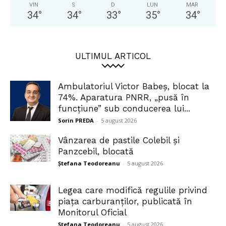
VIN
S
D
LUN
MAR
34
°
34
°
33
°
35
°
34
°
ULTIMUL ARTICOL
Ambulatoriul Victor Babeș, blocat la
74%. Aparatura PNRR, „pusă în
funcțiune” sub conducerea lui...
Sorin PREDA
-
5 august 2026
Vânzarea de pastile Colebil și
Panzcebil, blocată
Ștefana Teodoreanu
-
5 august 2026
Legea care modifică regulile privind
piața carburanților, publicată în
Monitorul Oficial
Ștefana Teodoreanu
-
5 august 2026