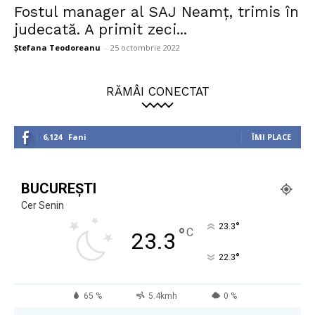
Fostul manager al SAJ Neamț, trimis în
judecată. A primit zeci...
Ștefana Teodoreanu
-
25 octombrie 2022
RĂMÂI CONECTAT
6,124
Fani
ÎMI PLACE
BUCUREȘTI
Cer Senin
°
23.3
°
C
23.3
°
22.3
65 %
5.4kmh
0 %