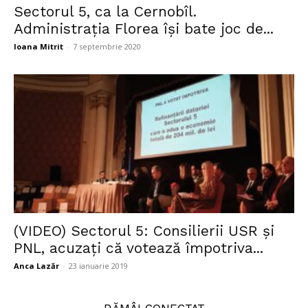
Sectorul 5, ca la Cernobîl.
Administrația Florea își bate joc de...
Ioana Mitrit
-
7 septembrie 2020
(VIDEO) Sectorul 5: Consilierii USR şi
PNL, acuzaţi că votează împotriva...
Anca Lazăr
-
23 ianuarie 2019