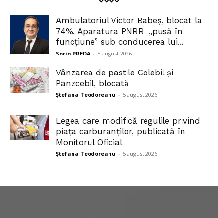
Ambulatoriul Victor Babeș, blocat la
74%. Aparatura PNRR, „pusă în
funcțiune” sub conducerea lui...
Sorin PREDA
-
5 august 2026
Vânzarea de pastile Colebil și
Panzcebil, blocată
Ștefana Teodoreanu
-
5 august 2026
Legea care modifică regulile privind
piața carburanților, publicată în
Monitorul Oficial
Ștefana Teodoreanu
-
5 august 2026