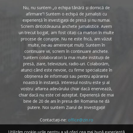
Nu, nu suntem „o echipa tânără și dornică de
afirmare”! Suntem o echipă de jurnaliști cu
experiență în investigații de presă și nu numai.
Scriem dintotdeauna anchete jurnalistice. Avem
un trecut bogat, am fost citați ca martori în multe
procese de corupție. Nu ne este frică, am văzut
multe, ne-au amenințat mulți. Suntem în
continuare vii, scriem în continuare anchete.
Suntem colaboratori la mai multe instituții de
presă, ziare, televiziuni, radio-uri. Colaborăm,
atunci când este nevoie, cu firme specializate în
obținerea de informații sau pentru apărarea
noastră în instanță. Interesul nostru este și al
vostru: aflarea adevărului chiar dacă enervează,
chiar dacă nu este cel așteptat. Experiență de mai
bine de 20 de ani în presa din Romania ne dă
putere. Noi suntem Ziarul de Investigații!
Contactați-ne:
office@zin.ro
Utilizăm cookie-urile pentru a vă oferi cea mai bună experiență