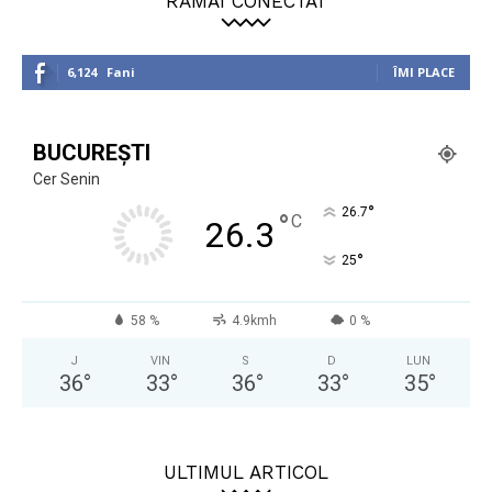
RĂMÂI CONECTAT
6,124
Fani
ÎMI PLACE
BUCUREȘTI
Cer Senin
°
26.7
°
C
26.3
°
25
58 %
4.9kmh
0 %
J
VIN
S
D
LUN
36
°
33
°
36
°
33
°
35
°
ULTIMUL ARTICOL