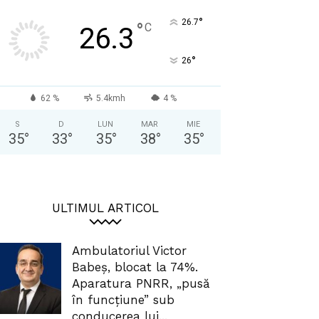
°
26.7
°
C
26.3
°
26
62 %
5.4kmh
4 %
S
D
LUN
MAR
MIE
35
°
33
°
35
°
38
°
35
°
ULTIMUL ARTICOL
Ambulatoriul Victor
Babeș, blocat la 74%.
Aparatura PNRR, „pusă
în funcțiune” sub
conducerea lui...