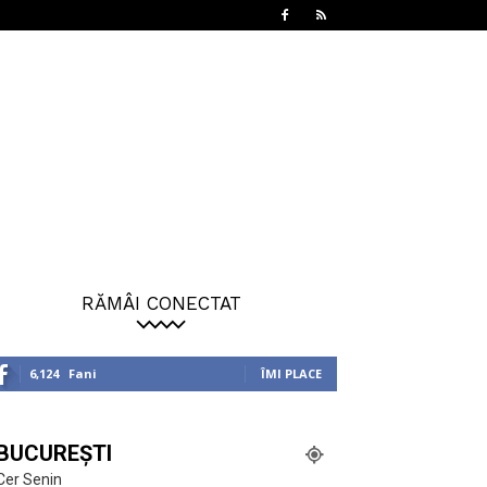
RĂMÂI CONECTAT
6,124
Fani
ÎMI PLACE
BUCUREȘTI
Cer Senin