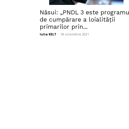
Năsui: „PNDL 3 este programu
de cumpărare a loialității
primarilor prin...
Iulia KELT
-
18 octombrie 2021