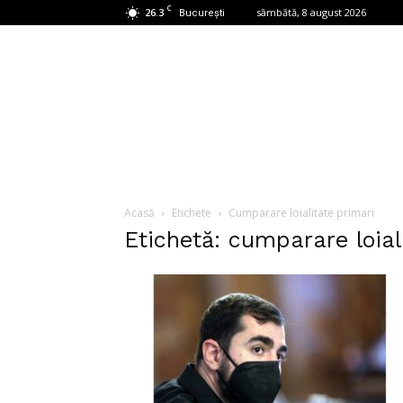
C
26.3
sâmbătă, 8 august 2026
București
Acasă
Etichete
Cumparare loialitate primari
Etichetă: cumparare loial