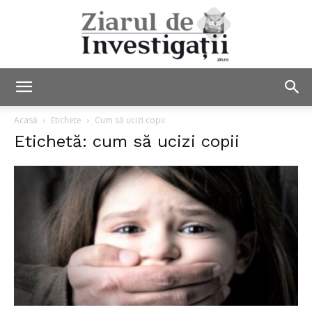
Ziarul
Acasă
Etichete
Cum să ucizi copii
Etichetă: cum să ucizi copii
de
Investigații