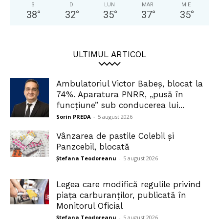
S
D
LUN
MAR
MIE
38
°
32
°
35
°
37
°
35
°
ULTIMUL ARTICOL
Ambulatoriul Victor Babeș, blocat la
74%. Aparatura PNRR, „pusă în
funcțiune” sub conducerea lui...
Sorin PREDA
-
5 august 2026
Vânzarea de pastile Colebil și
Panzcebil, blocată
Ștefana Teodoreanu
-
5 august 2026
Legea care modifică regulile privind
piața carburanților, publicată în
Monitorul Oficial
Ștefana Teodoreanu
-
5 august 2026