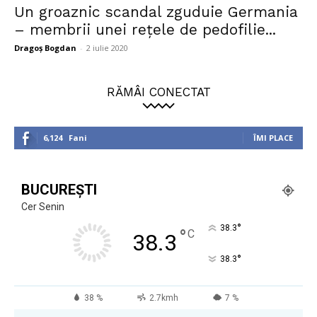
Un groaznic scandal zguduie Germania
– membrii unei rețele de pedofilie...
Dragoș Bogdan
-
2 iulie 2020
RĂMÂI CONECTAT
6,124
Fani
ÎMI PLACE
BUCUREȘTI
Cer Senin
°
38.3
°
C
38.3
°
38.3
38 %
2.7kmh
7 %