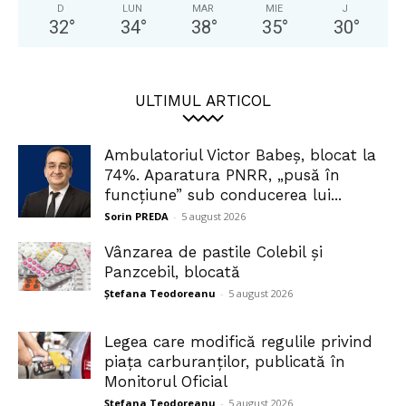
D
LUN
MAR
MIE
J
32
°
34
°
38
°
35
°
30
°
ULTIMUL ARTICOL
Ambulatoriul Victor Babeș, blocat la
74%. Aparatura PNRR, „pusă în
funcțiune” sub conducerea lui...
Sorin PREDA
-
5 august 2026
Vânzarea de pastile Colebil și
Panzcebil, blocată
Ștefana Teodoreanu
-
5 august 2026
Legea care modifică regulile privind
piața carburanților, publicată în
Monitorul Oficial
Ștefana Teodoreanu
-
5 august 2026