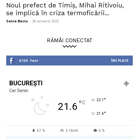
Noul prefect de Timiș, Mihai Ritivoiu,
se implică în criza termoficării...
Sonia Baciu
-
28 ianuarie 2022
RĂMÂI CONECTAT
6,124
Fani
ÎMI PLACE
BUCUREȘTI
Cer Senin
°
22.1
°
C
21.6
°
21.6
67 %
3.1kmh
6 %