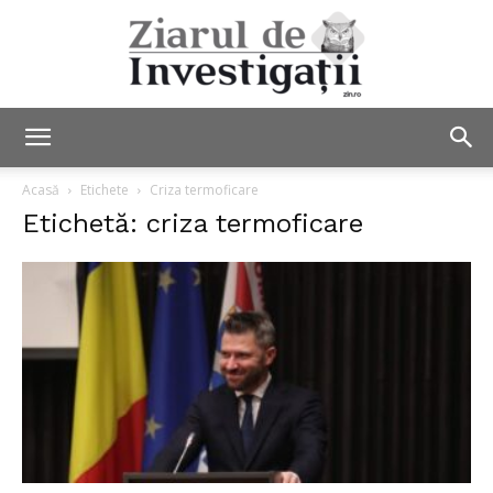
Ziarul
Acasă
Etichete
Criza termoficare
Etichetă: criza termoficare
de
Investigații