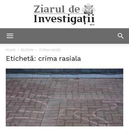
Ziarul
Acasă
Etichete
Crima rasiala
Etichetă: crima rasiala
de
Investigații