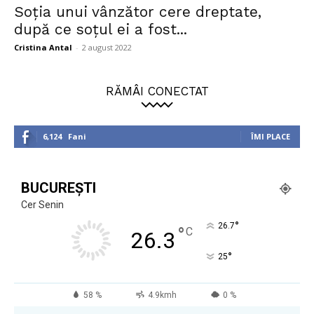
Soția unui vânzător cere dreptate,
după ce soțul ei a fost...
Cristina Antal
-
2 august 2022
RĂMÂI CONECTAT
6,124
Fani
ÎMI PLACE
BUCUREȘTI
Cer Senin
°
26.7
°
C
26.3
°
25
58 %
4.9kmh
0 %