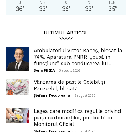
J
VIN
S
D
LUN
36
°
33
°
36
°
33
°
35
°
ULTIMUL ARTICOL
Ambulatoriul Victor Babeș, blocat la
74%. Aparatura PNRR, „pusă în
funcțiune” sub conducerea lui...
Sorin PREDA
-
5 august 2026
Vânzarea de pastile Colebil și
Panzcebil, blocată
Ștefana Teodoreanu
-
5 august 2026
Legea care modifică regulile privind
piața carburanților, publicată în
Monitorul Oficial
Ștefana Teodoreanu
-
5 august 2026