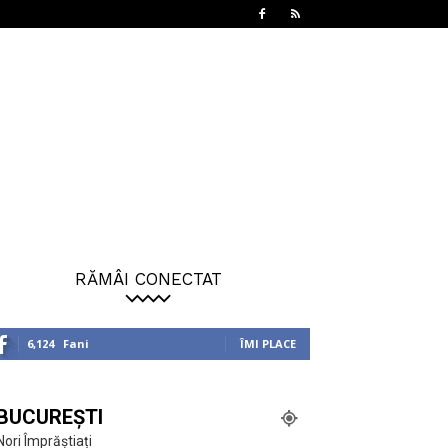
RĂMÂI CONECTAT
6,124
Fani
ÎMI PLACE
BUCUREȘTI
Nori Împrăștiați