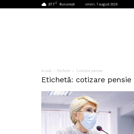
C
27.7
vineri, 7 august 2026
București
Acasă
Etichete
Cotizare pensie
Etichetă: cotizare pensie