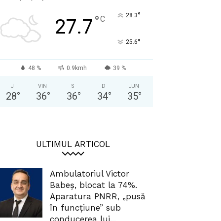
°
28.3
°
C
27.7
°
25.6
48 %
0.9kmh
39 %
J
VIN
S
D
LUN
28
°
36
°
36
°
34
°
35
°
ULTIMUL ARTICOL
Ambulatoriul Victor
Babeș, blocat la 74%.
Aparatura PNRR, „pusă
în funcțiune” sub
conducerea lui...