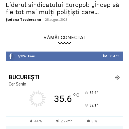
Liderul sindicatului Europol: „Încep să
fie tot mai mulţi poliţişti care...
Ștefana Teodoreanu
-
25 august 2023
RĂMÂI CONECTAT
6,124
Fani
ÎMI PLACE
BUCUREȘTI
Cer Senin
°
35.6
°
C
35.6
°
32.1
44 %
2.7kmh
8 %