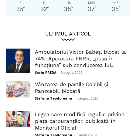
S
D
LUN
MAR
MIE
35
°
32
°
35
°
37
°
35
°
ULTIMUL ARTICOL
Ambulatoriul Victor Babeș, blocat la
74%. Aparatura PNRR, „pusă în
funcțiune” sub conducerea lui...
Sorin PREDA
-
5 august 2026
Vânzarea de pastile Colebil și
Panzcebil, blocată
Ștefana Teodoreanu
-
5 august 2026
Legea care modifică regulile privind
piața carburanților, publicată în
Monitorul Oficial
Ștefana Teodoreanu
-
5 august 2026