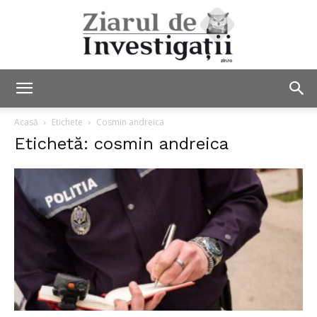
Ziarul
Acasă
Etichete
Cosmin andreica
Etichetă: cosmin andreica
de
Investigații