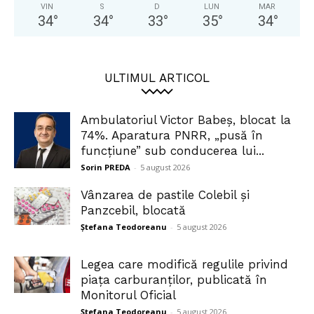
VIN
S
D
LUN
MAR
34
°
34
°
33
°
35
°
34
°
ULTIMUL ARTICOL
Ambulatoriul Victor Babeș, blocat la
74%. Aparatura PNRR, „pusă în
funcțiune” sub conducerea lui...
Sorin PREDA
-
5 august 2026
Vânzarea de pastile Colebil și
Panzcebil, blocată
Ștefana Teodoreanu
-
5 august 2026
Legea care modifică regulile privind
piața carburanților, publicată în
Monitorul Oficial
Ștefana Teodoreanu
-
5 august 2026