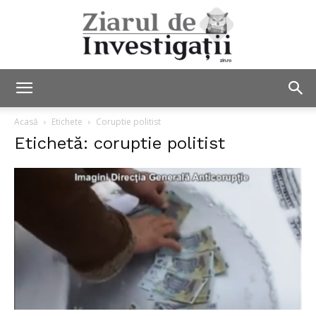
Ziarul
Acasă
Etichete
Coruptie politist
Etichetă: coruptie politist
de
Investigații