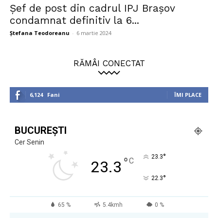
Şef de post din cadrul IPJ Brașov
condamnat definitiv la 6...
Ștefana Teodoreanu
-
6 martie 2024
RĂMÂI CONECTAT
6,124
Fani
ÎMI PLACE
BUCUREȘTI
Cer Senin
°
23.3
°
C
23.3
°
22.3
65 %
5.4kmh
0 %