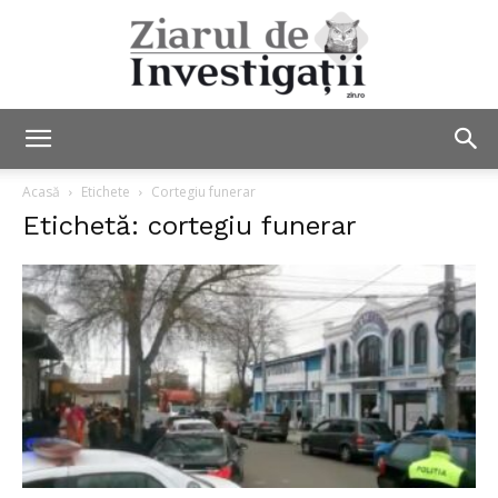
Ziarul
Acasă
Etichete
Cortegiu funerar
Etichetă: cortegiu funerar
de
Investigații