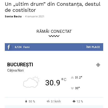
Un „ultim drum” din Constanța, destul
de costisitor
Sonia Baciu
-
4 ianuarie 2021
RĂMÂI CONECTAT
6,124
Fani
ÎMI PLACE
BUCUREȘTI
Câțiva Nori
°
31.2
°
C
30.9
°
30
50 %
3.1kmh
12 %