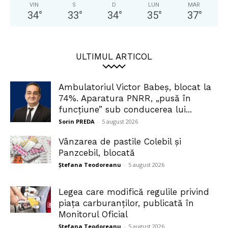
VIN
S
D
LUN
MAR
34
°
33
°
34
°
35
°
37
°
ULTIMUL ARTICOL
Ambulatoriul Victor Babeș, blocat la
74%. Aparatura PNRR, „pusă în
funcțiune” sub conducerea lui...
Sorin PREDA
-
5 august 2026
Vânzarea de pastile Colebil și
Panzcebil, blocată
Ștefana Teodoreanu
-
5 august 2026
Legea care modifică regulile privind
piața carburanților, publicată în
Monitorul Oficial
Ștefana Teodoreanu
-
5 august 2026