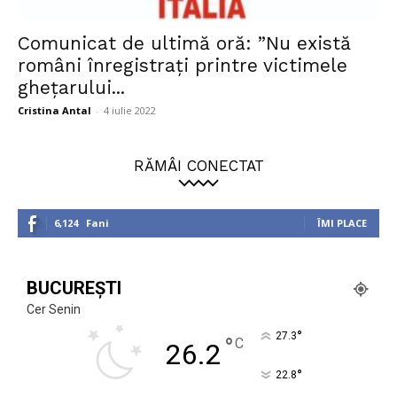
Comunicat de ultimă oră: ”Nu există
români înregistrați printre victimele
ghețarului...
Cristina Antal
-
4 iulie 2022
RĂMÂI CONECTAT
6,124
Fani
ÎMI PLACE
BUCUREȘTI
Cer Senin
°
27.3
°
C
26.2
°
22.8