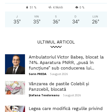
51 %
4.9kmh
0 %
J
VIN
S
D
LUN
35
°
35
°
36
°
34
°
26
°
ULTIMUL ARTICOL
Ambulatoriul Victor Babeș, blocat la
74%. Aparatura PNRR, „pusă în
funcțiune” sub conducerea lui...
Sorin PREDA
-
5 august 2026
Vânzarea de pastile Colebil și
Panzcebil, blocată
Ștefana Teodoreanu
-
5 august 2026
Legea care modifică regulile privind