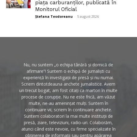
piața carburanților, publicată în
Monitorul Oficial
Ștefana Teodoreanu
-
5 august 2026
Nu, nu suntem „o echipa tânără și dornică de
afirmare”! Suntem o echipă de jurnaliști cu
experiență în investigații de presă și nu numai.
Scriem dintotdeauna anchete jurnalistice. Avem
un trecut bogat, am fost citați ca martori în multe
procese de corupție. Nu ne este frică, am văzut
multe, ne-au amenințat mulți. Suntem în
continuare vii, scriem în continuare anchete.
Suntem colaboratori la mai multe instituții de
presă, ziare, televiziuni, radio-uri. Colaborăm,
atunci când este nevoie, cu firme specializate în
obținerea de informații sau pentru apărarea