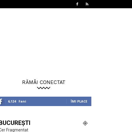
RĂMÂI CONECTAT
6,124
Fani
ÎMI PLACE
BUCUREȘTI
Cer Fragmentat