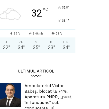
°
32.8
°
C
32
°
31.1
39 %
3.6kmh
58 %
J
VIN
S
D
LUN
32
°
34
°
35
°
33
°
34
°
ULTIMUL ARTICOL
Ambulatoriul Victor
Babeș, blocat la 74%.
Aparatura PNRR, „pusă
în funcțiune” sub
conducerea lui...