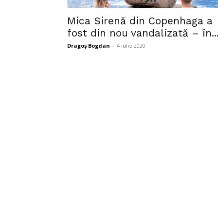
Mica Sirenă din Copenhaga a
fost din nou vandalizată – în..
Dragoș Bogdan
-
4 iulie 2020