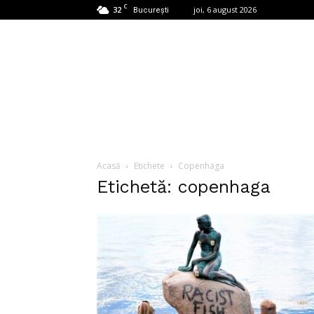
C
32
joi, 6 august 2026
București
Acasă
Etichete
Copenhaga
Etichetă: copenhaga