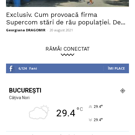
Exclusiv. Cum provoacă firma
Supercom stări de rău populației. De...
Georgiana DRAGOMIR
-
20 august 2021
RĂMÂI CONECTAT
6,124
Fani
ÎMI PLACE
BUCUREȘTI
Câțiva Nori
°
29.4
°
C
29.4
°
29.4