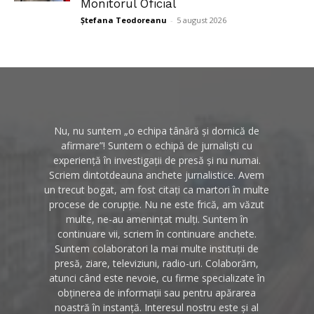
Monitorul Oficial
Ștefana Teodoreanu
-
5 august 2026
Nu, nu suntem „o echipa tânără și dornică de
afirmare”! Suntem o echipă de jurnaliști cu
experiență în investigații de presă și nu numai.
Scriem dintotdeauna anchete jurnalistice. Avem
un trecut bogat, am fost citați ca martori în multe
procese de corupție. Nu ne este frică, am văzut
multe, ne-au amenințat mulți. Suntem în
continuare vii, scriem în continuare anchete.
Suntem colaboratori la mai multe instituții de
presă, ziare, televiziuni, radio-uri. Colaborăm,
atunci când este nevoie, cu firme specializate în
obținerea de informații sau pentru apărarea
noastră în instanță. Interesul nostru este și al