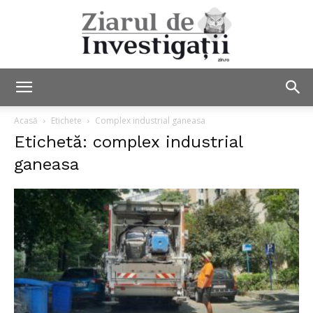
Ziarul
Acasă
Etichete
Complex industrial ganeasa
Etichetă: complex industrial
ganeasa
de
Investigații