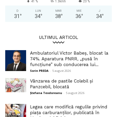
41 %
1.3kmh
23 %
D
LUN
MAR
MIE
J
31
°
34
°
38
°
36
°
34
°
ULTIMUL ARTICOL
Ambulatoriul Victor Babeș, blocat la
74%. Aparatura PNRR, „pusă în
funcțiune” sub conducerea lui...
Sorin PREDA
-
5 august 2026
Vânzarea de pastile Colebil și
Panzcebil, blocată
Ștefana Teodoreanu
-
5 august 2026
Legea care modifică regulile privind
piața carburanților, publicată în