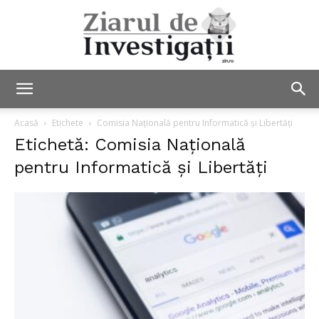
Ziarul
Acasă
Etichete
Comisia Națională pentru Informatică și Libertăți
Etichetă: Comisia Națională
pentru Informatică și Libertăți
de
Investigații