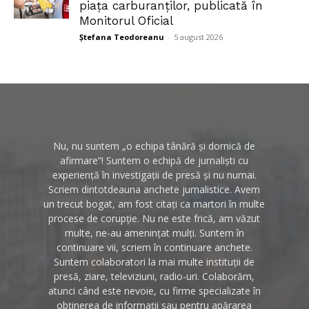
piața carburanților, publicată în
Monitorul Oficial
Ștefana Teodoreanu
-
5 august 2026
Nu, nu suntem „o echipa tânără și dornică de
afirmare”! Suntem o echipă de jurnaliști cu
experiență în investigații de presă și nu numai.
Scriem dintotdeauna anchete jurnalistice. Avem
un trecut bogat, am fost citați ca martori în multe
procese de corupție. Nu ne este frică, am văzut
multe, ne-au amenințat mulți. Suntem în
continuare vii, scriem în continuare anchete.
Suntem colaboratori la mai multe instituții de
presă, ziare, televiziuni, radio-uri. Colaborăm,
atunci când este nevoie, cu firme specializate în
obținerea de informații sau pentru apărarea