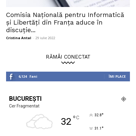
Comisia Națională pentru Informatică
și Libertăți din Franța aduce în
discuție...
Cristina Antal
-
29 iulie 2022
RĂMÂI CONECTAT
6,124
Fani
ÎMI PLACE
BUCUREȘTI
Cer Fragmentat
°
32.8
°
C
32
°
31.1