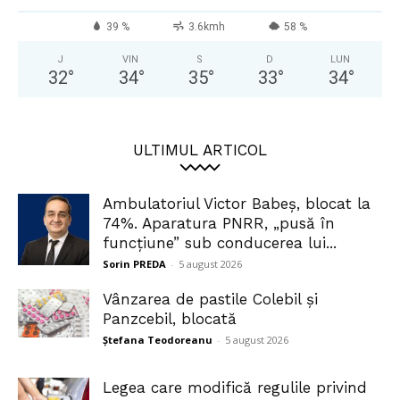
39 %
3.6kmh
58 %
J
VIN
S
D
LUN
32
°
34
°
35
°
33
°
34
°
ULTIMUL ARTICOL
Ambulatoriul Victor Babeș, blocat la
74%. Aparatura PNRR, „pusă în
funcțiune” sub conducerea lui...
Sorin PREDA
-
5 august 2026
Vânzarea de pastile Colebil și
Panzcebil, blocată
Ștefana Teodoreanu
-
5 august 2026
Legea care modifică regulile privind