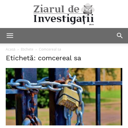
Ziarul
Acasă
Etichete
Comcereal sa
Etichetă: comcereal sa
de
Investigații