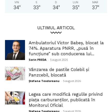
VIN
S
D
LUN
MAR
34
°
33
°
34
°
35
°
37
°
ULTIMUL ARTICOL
Ambulatoriul Victor Babeș, blocat la
74%. Aparatura PNRR, „pusă în
funcțiune” sub conducerea lui...
Sorin PREDA
-
5 august 2026
Vânzarea de pastile Colebil și
Panzcebil, blocată
Ștefana Teodoreanu
-
5 august 2026
Legea care modifică regulile privind
piața carburanților, publicată în
Monitorul Oficial
Ștefana Teodoreanu
-
5 august 2026