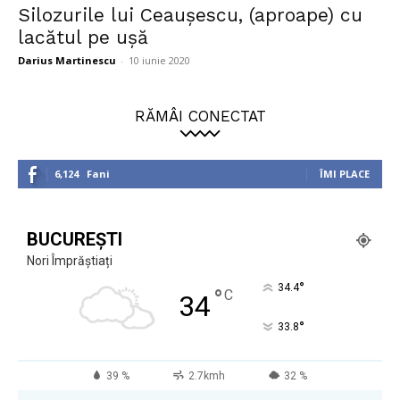
Silozurile lui Ceaușescu, (aproape) cu
lacătul pe ușă
Darius Martinescu
-
10 iunie 2020
RĂMÂI CONECTAT
6,124
Fani
ÎMI PLACE
BUCUREȘTI
Nori Împrăștiați
°
34.4
°
C
34
°
33.8
39 %
2.7kmh
32 %