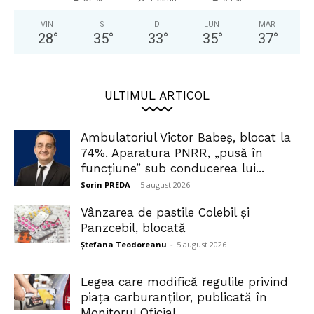
VIN
S
D
LUN
MAR
28
°
35
°
33
°
35
°
37
°
ULTIMUL ARTICOL
Ambulatoriul Victor Babeș, blocat la
74%. Aparatura PNRR, „pusă în
funcțiune” sub conducerea lui...
Sorin PREDA
-
5 august 2026
Vânzarea de pastile Colebil și
Panzcebil, blocată
Ștefana Teodoreanu
-
5 august 2026
Legea care modifică regulile privind
piața carburanților, publicată în
Monitorul Oficial