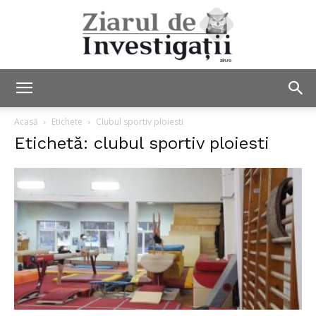
Ziarul
Acasă
Etichete
Clubul sportiv ploiesti
Etichetă: clubul sportiv ploiesti
de
Investigații