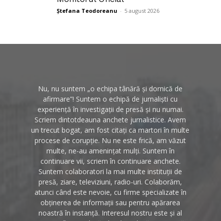
Ștefana Teodoreanu
-
5 august 2026
Nu, nu suntem „o echipa tânără și dornică de
afirmare”! Suntem o echipă de jurnaliști cu
experiență în investigații de presă și nu numai.
Scriem dintotdeauna anchete jurnalistice. Avem
un trecut bogat, am fost citați ca martori în multe
procese de corupție. Nu ne este frică, am văzut
multe, ne-au amenințat mulți. Suntem în
continuare vii, scriem în continuare anchete.
Suntem colaboratori la mai multe instituții de
presă, ziare, televiziuni, radio-uri. Colaborăm,
atunci când este nevoie, cu firme specializate în
obținerea de informații sau pentru apărarea
noastră în instanță. Interesul nostru este și al