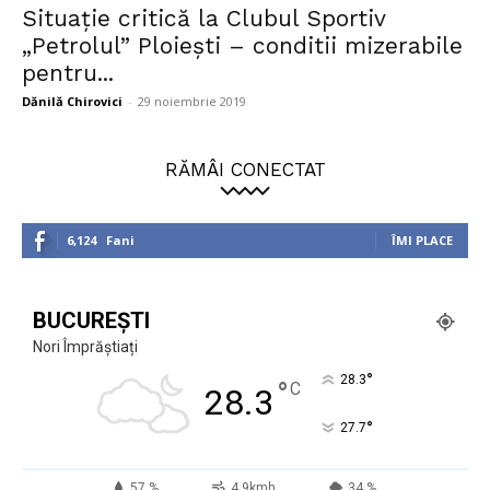
Situație critică la Clubul Sportiv
„Petrolul” Ploiești – conditii mizerabile
pentru...
Dănilă Chirovici
-
29 noiembrie 2019
RĂMÂI CONECTAT
6,124
Fani
ÎMI PLACE
BUCUREȘTI
Nori Împrăștiați
°
28.3
°
C
28.3
°
27.7
57 %
4.9kmh
34 %