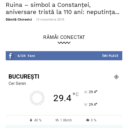
Ruina – simbol a Constanței,
aniversare tristă la 110 ani: neputința...
Dănilă Chirovici
-
13 noiembrie 2019
RĂMÂI CONECTAT
6,124
Fani
ÎMI PLACE
BUCUREȘTI
Cer Senin
°
29.4
°
C
29.4
°
29.4
40 %
1.8kmh
0 %