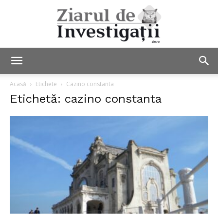
Ziarul
Acasă
Etichete
Cazino constanta
Etichetă: cazino constanta
de
Investigații