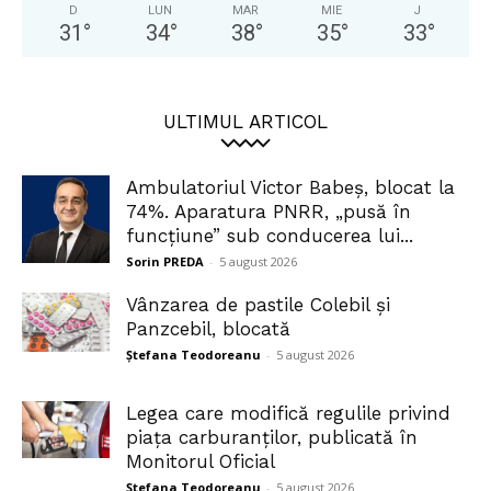
D
LUN
MAR
MIE
J
31
°
34
°
38
°
35
°
33
°
ULTIMUL ARTICOL
Ambulatoriul Victor Babeș, blocat la
74%. Aparatura PNRR, „pusă în
funcțiune” sub conducerea lui...
Sorin PREDA
-
5 august 2026
Vânzarea de pastile Colebil și
Panzcebil, blocată
Ștefana Teodoreanu
-
5 august 2026
Legea care modifică regulile privind
piața carburanților, publicată în
Monitorul Oficial
Ștefana Teodoreanu
-
5 august 2026