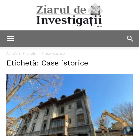
Ziarul
Acasă
Etichete
Case istorice
Etichetă: Case istorice
de
Investigații