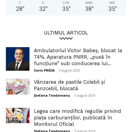
S
D
LUN
MAR
MIE
28
°
32
°
35
°
38
°
35
°
ULTIMUL ARTICOL
Ambulatoriul Victor Babeș, blocat la
74%. Aparatura PNRR, „pusă în
funcțiune” sub conducerea lui...
Sorin PREDA
-
5 august 2026
Vânzarea de pastile Colebil și
Panzcebil, blocată
Ștefana Teodoreanu
-
5 august 2026
Legea care modifică regulile privind
piața carburanților, publicată în
Monitorul Oficial
Ștefana Teodoreanu
-
5 august 2026