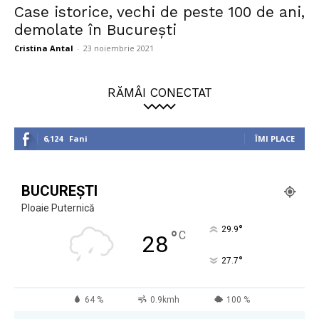
Case istorice, vechi de peste 100 de ani,
demolate în Bucureşti
Cristina Antal
-
23 noiembrie 2021
RĂMÂI CONECTAT
6,124
Fani
ÎMI PLACE
BUCUREȘTI
Ploaie Puternică
°
29.9
°
C
28
°
27.7
64 %
0.9kmh
100 %