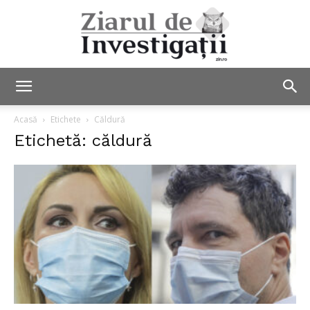
Ziarul
Acasă
Etichete
Căldură
Etichetă: căldură
de
Investigații