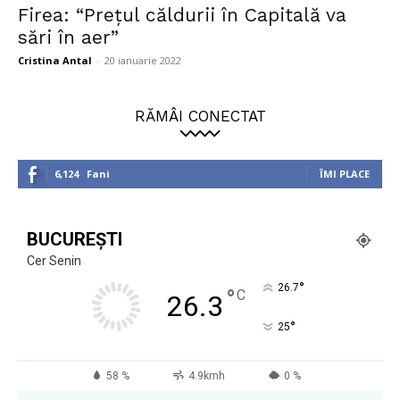
Firea: “Preţul căldurii în Capitală va
sări în aer”
Cristina Antal
-
20 ianuarie 2022
RĂMÂI CONECTAT
6,124
Fani
ÎMI PLACE
BUCUREȘTI
Cer Senin
°
26.7
°
C
26.3
°
25
58 %
4.9kmh
0 %