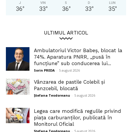
J
VIN
S
D
LUN
36
°
33
°
36
°
33
°
35
°
ULTIMUL ARTICOL
Ambulatoriul Victor Babeș, blocat la
74%. Aparatura PNRR, „pusă în
funcțiune” sub conducerea lui...
Sorin PREDA
-
5 august 2026
Vânzarea de pastile Colebil și
Panzcebil, blocată
Ștefana Teodoreanu
-
5 august 2026
Legea care modifică regulile privind
piața carburanților, publicată în
Monitorul Oficial
Ștefana Teodoreanu
-
5 august 2026