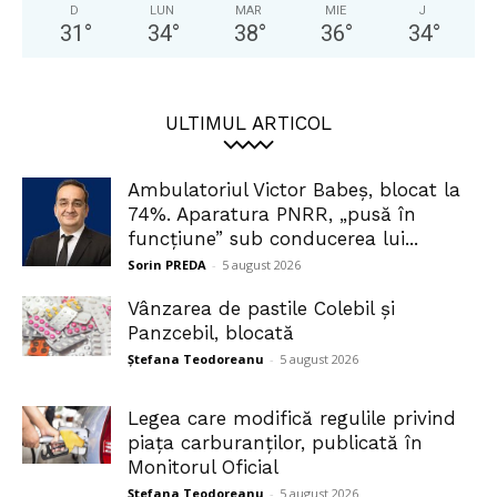
D
LUN
MAR
MIE
J
31
°
34
°
38
°
36
°
34
°
ULTIMUL ARTICOL
Ambulatoriul Victor Babeș, blocat la
74%. Aparatura PNRR, „pusă în
funcțiune” sub conducerea lui...
Sorin PREDA
-
5 august 2026
Vânzarea de pastile Colebil și
Panzcebil, blocată
Ștefana Teodoreanu
-
5 august 2026
Legea care modifică regulile privind
piața carburanților, publicată în
Monitorul Oficial
Ștefana Teodoreanu
-
5 august 2026