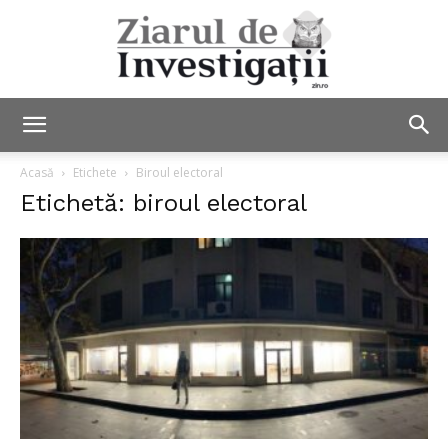
Ziarul
Acasă
Etichete
Biroul electoral
Etichetă: biroul electoral
de
Investigații