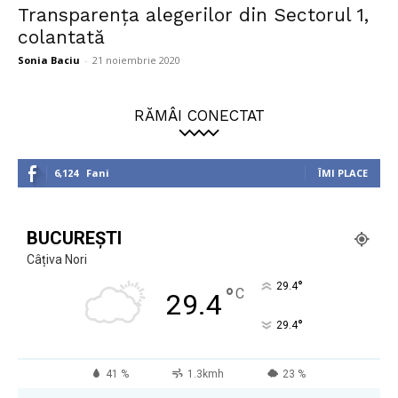
Transparența alegerilor din Sectorul 1,
colantată
Sonia Baciu
-
21 noiembrie 2020
RĂMÂI CONECTAT
6,124
Fani
ÎMI PLACE
BUCUREȘTI
Câțiva Nori
°
29.4
°
C
29.4
°
29.4
41 %
1.3kmh
23 %