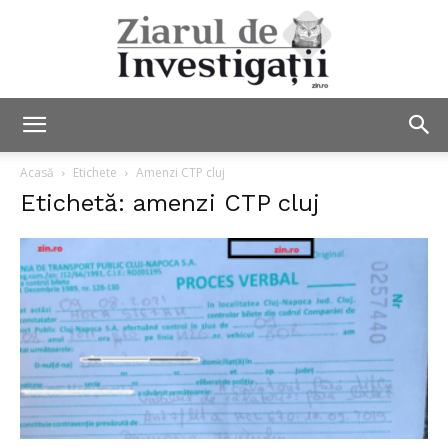
Ziarul
Acasă
Etichete
Amenzi CTP cluj
Etichetă: amenzi CTP cluj
de
Investigații