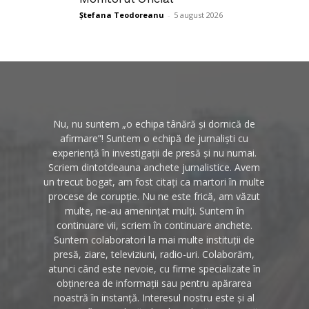
Ștefana Teodoreanu
-
5 august 2026
Nu, nu suntem „o echipa tânără și dornică de
afirmare”! Suntem o echipă de jurnaliști cu
experiență în investigații de presă și nu numai.
Scriem dintotdeauna anchete jurnalistice. Avem
un trecut bogat, am fost citați ca martori în multe
procese de corupție. Nu ne este frică, am văzut
multe, ne-au amenințat mulți. Suntem în
continuare vii, scriem în continuare anchete.
Suntem colaboratori la mai multe instituții de
presă, ziare, televiziuni, radio-uri. Colaborăm,
atunci când este nevoie, cu firme specializate în
obținerea de informații sau pentru apărarea
noastră în instanță. Interesul nostru este și al