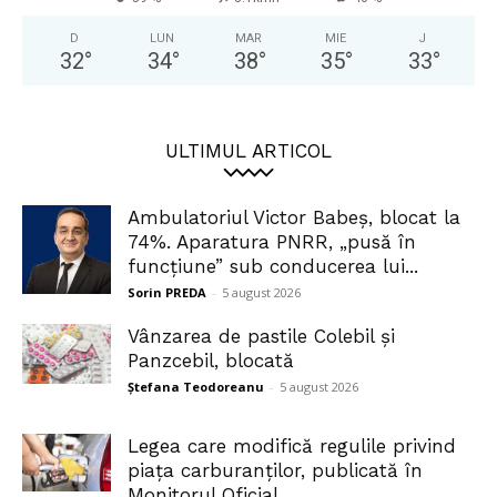
D
LUN
MAR
MIE
J
32
°
34
°
38
°
35
°
33
°
ULTIMUL ARTICOL
Ambulatoriul Victor Babeș, blocat la
74%. Aparatura PNRR, „pusă în
funcțiune” sub conducerea lui...
Sorin PREDA
-
5 august 2026
Vânzarea de pastile Colebil și
Panzcebil, blocată
Ștefana Teodoreanu
-
5 august 2026
Legea care modifică regulile privind
piața carburanților, publicată în
Monitorul Oficial