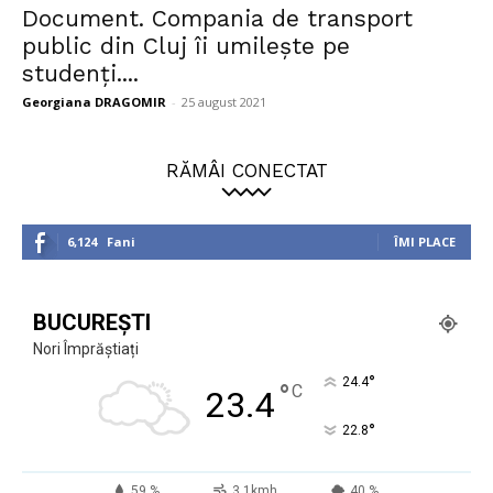
Document. Compania de transport
public din Cluj îi umilește pe
studenți....
Georgiana DRAGOMIR
-
25 august 2021
RĂMÂI CONECTAT
6,124
Fani
ÎMI PLACE
BUCUREȘTI
Nori Împrăștiați
°
24.4
°
C
23.4
°
22.8
59 %
3.1kmh
40 %