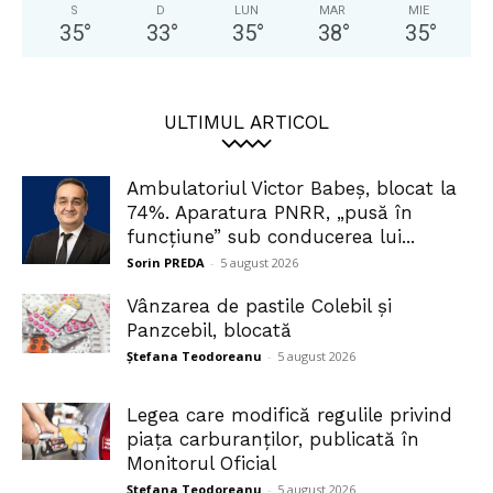
S
D
LUN
MAR
MIE
35
°
33
°
35
°
38
°
35
°
ULTIMUL ARTICOL
Ambulatoriul Victor Babeș, blocat la
74%. Aparatura PNRR, „pusă în
funcțiune” sub conducerea lui...
Sorin PREDA
-
5 august 2026
Vânzarea de pastile Colebil și
Panzcebil, blocată
Ștefana Teodoreanu
-
5 august 2026
Legea care modifică regulile privind
piața carburanților, publicată în
Monitorul Oficial
Ștefana Teodoreanu
-
5 august 2026