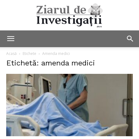
Ziarul
Acasă
Etichete
Amenda medici
Etichetă: amenda medici
de
Investigații