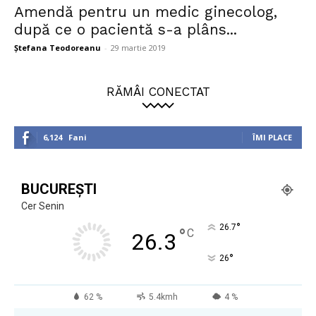
Amendă pentru un medic ginecolog,
după ce o pacientă s-a plâns...
Ștefana Teodoreanu
-
29 martie 2019
RĂMÂI CONECTAT
6,124
Fani
ÎMI PLACE
BUCUREȘTI
Cer Senin
°
26.7
°
C
26.3
°
26
62 %
5.4kmh
4 %